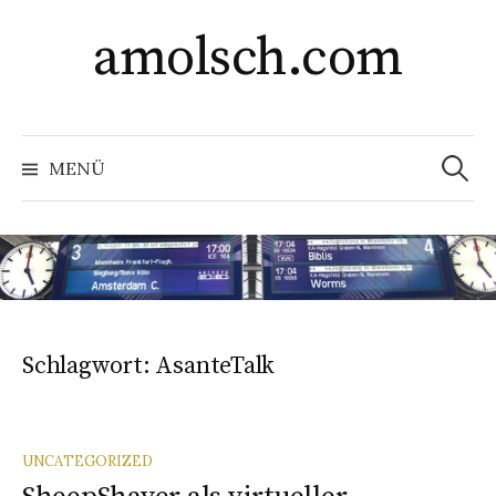
Springe
amolsch.com
zum
Inhalt
Suchen
nach:
MENÜ
Schlagwort:
AsanteTalk
UNCATEGORIZED